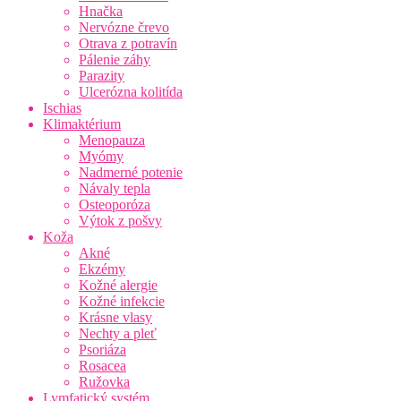
Hnačka
Nervózne črevo
Otrava z potravín
Pálenie záhy
Parazity
Ulcerózna kolitída
Ischias
Klimaktérium
Menopauza
Myómy
Nadmerné potenie
Návaly tepla
Osteoporóza
Výtok z pošvy
Koža
Akné
Ekzémy
Kožné alergie
Kožné infekcie
Krásne vlasy
Nechty a pleť
Psoriáza
Rosacea
Ružovka
Lymfatický systém