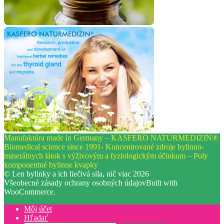
Manufaktúra made in Germany – KASFERO NATURMEDIZIN®
Biomedical science since 1991- Koncentrované zdroje bylinno-
minerálnych látok s výživovým a fyziologickým účinkom – Poly
komponentné bylinne kvapky
© Len bylinky a ich liečivá sila, nič viac 2026
Všeobecné zásady ochrany osobných údajov
Built with
WooCommerce
.
Môj účet
Hľadať