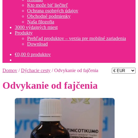
Kto može biť liečiteľ
Ochrana osobných údajov
Obchodné podmienky
Naša filozofia
3000 výdajných miest
Produkty
Prehľad produktov – verzia pre mobilné zariadenia
Download
€
0,00
0 produktov
Domov
/
Dýchacie cesty
/
Odvykanie od fajčenia
Odvykanie od fajčenia