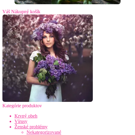
Váš Nákupný košík
Kategórie produktov
Krvný obeh
Vírusy
Ženské problémy
Nekategorizované