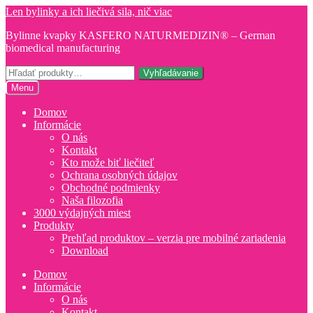
Preskočiť
Preskočiť
Len bylinky a ich liečivá sila, nič viac
na
na
Bylinne kvapky KASFERO NATURMEDIZIN® – German
navigáciu
obsah
biomedical manufacturing
Hľadať:
Vyhľadávanie
Menu
Domov
Informácie
O nás
Kontakt
Kto može biť liečiteľ
Ochrana osobných údajov
Obchodné podmienky
Naša filozofia
3000 výdajných miest
Produkty
Prehľad produktov – verzia pre mobilné zariadenia
Download
Domov
Informácie
O nás
Kontakt