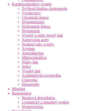
Kardiovaskulárny systém
Zvýšená hladina cholesterolu
Tvorba krvi
Chronická únava
Hypomenorea
Nedostatok železa
Hypotenzia
Vysoký a nízky krvný tlak
Aneuryzma aorty
Studené ruky a nohy
Arytmia
Ateroskleróza
Mikrocirkulácia
Nízky tlak
Srdce
Vysoký tlak
Acidobázická rovnováha
Cukrovka
Hemoroidy
Migréna
Regenerácia
Bunková detoxikácia
Lymfatický a imunitný systém
Hypertyreóza