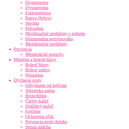
Dysmenorea
Dyspareunia
Endometrióza
Panva (Pelvis)
Sterilita
Pelvialgia
Menštruačné problémy v puberte
Hormonálna nerovnováha
Menštruačné problémy
Prevencia
Metabolické poruchy
Migréna a bolesti hlavy
Bolesť hlavy
Bolesť zubov
Neuralgia
Dýchacie cesty
Odvykanie od fajčenia
Alergicka astma
Bronchitída
Čierny kašeľ
Dráždivý kašeľ
Fajčenie
Ochorenia pľúc
Prevencia proti chrípke
Senná nádcha