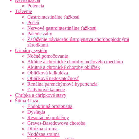
Revitalizácia
Potencia
Trávenie
Gastrointestinálne ťažkosti
Pečeň
Nervové gastrointestinálne ťažkosti
Pálenie záhy
Zaťaženie tráviaceho ústrojenstva choroboplodnými
zárodkami
Urinárny systém
Nočné pomočovanie
Akútne a chronické choroby močového mechúra
Akútne a chronické choroby obličiek
Obličková kalkulóza
Obličková nedostatočnosť
Renálna parenchýmová hypertenzia
Ľadvinové kamene
Chrípka a chrípkové stavy
Štítna žľaza
Endokrinná orbitopatia
Dysfágia
Respiračné problémy
Graves-Basedowova choroba
Difúzna struma
Nodózna struma