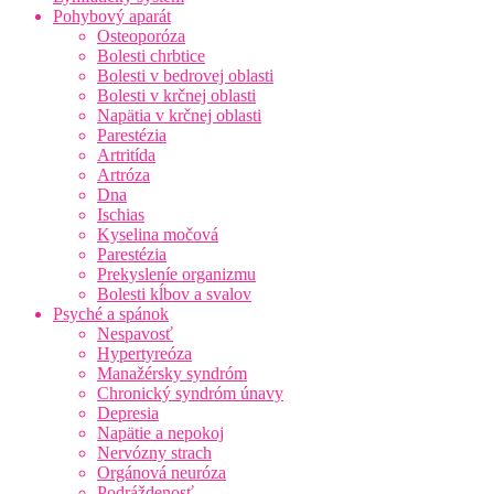
Pohybový aparát
Osteoporóza
Bolesti chrbtice
Bolesti v bedrovej oblasti
Bolesti v krčnej oblasti
Napätia v krčnej oblasti
Parestézia
Artritída
Artróza
Dna
Ischias
Kyselina močová
Parestézia
Prekysleníe organizmu
Bolesti kĺbov a svalov
Psyché a spánok
Nespavosť
Hypertyreóza
Manažérsky syndróm
Chronický syndróm únavy
Depresia
Napätie a nepokoj
Nervózny strach
Orgánová neuróza
Podráždenosť