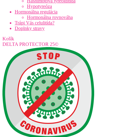
Hashimotova tyreoiditída
Hypotyreóza
Hormonálna regulácia
Hormonálna rovnováha
Trápi Vás celulitída?
Doplnky stravy
Košík
DELTA PROTECTOR 25©