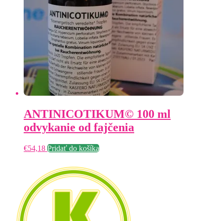
ANTINICOTIKUM© 100 ml
odvykanie od fajčenia
€
54,18
Pridať do košíka