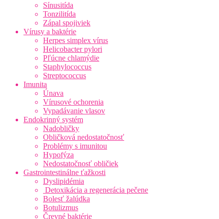
Sínusitída
Tonzilitída
Zápal spojiviek
Vírusy a baktérie
Herpes simplex vírus
Helicobacter pylori
Pľúcne chlamýdie
Staphylococcus
Streptococcus
Imunita
Únava
Vírusové ochorenia
Vypadávanie vlasov
Endokrinný systém
Nadobličky
Obličková nedostatočnosť
Problémy s imunitou
Hypofýza
Nedostatočnosť obličiek
Gastrointestinálne ťažkosti
Dyslipidémia
Detoxikácia a regenerácia pečene
Bolesť žalúdka
Botulizmus
Črevné baktérie