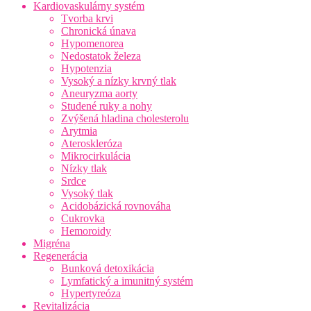
Kardiovaskulárny systém
Tvorba krvi
Chronická únava
Hypomenorea
Nedostatok železa
Hypotenzia
Vysoký a nízky krvný tlak
Aneuryzma aorty
Studené ruky a nohy
Zvýšená hladina cholesterolu
Arytmia
Ateroskleróza
Mikrocirkulácia
Nízky tlak
Srdce
Vysoký tlak
Acidobázická rovnováha
Cukrovka
Hemoroidy
Migréna
Regenerácia
Bunková detoxikácia
Lymfatický a imunitný systém
Hypertyreóza
Revitalizácia