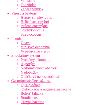
Sínusitída
Tonzilitída
Zápal spojiviek
Vírusy a baktérie
Herpes simplex vírus
Helicobacter pylori
Pľúcne chlamýdie
Staphylococcus
Streptococcus
Imunita
Únava
Vírusové ochorenia
Vypadávanie vlasov
Endokrinný systém
Problémy s imunitou
Hypofýza
Nedostatočnosť obličiek
Nadobličky
Obličková nedostatočnosť
Gastrointestinálne ťažkosti
Dyslipidémia
Detoxikácia a regenerácia pečene
Bolesť žalúdka
Botulizmus
Črevné baktérie