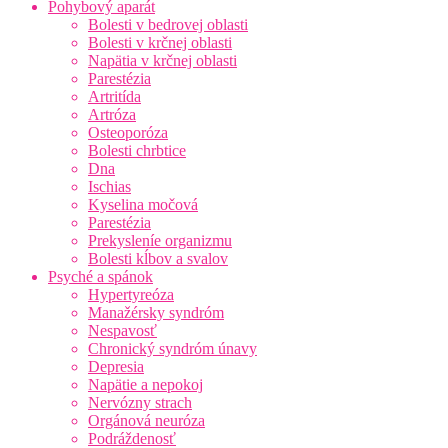
Pohybový aparát
Bolesti v bedrovej oblasti
Bolesti v krčnej oblasti
Napätia v krčnej oblasti
Parestézia
Artritída
Artróza
Osteoporóza
Bolesti chrbtice
Dna
Ischias
Kyselina močová
Parestézia
Prekysleníe organizmu
Bolesti kĺbov a svalov
Psyché a spánok
Hypertyreóza
Manažérsky syndróm
Nespavosť
Chronický syndróm únavy
Depresia
Napätie a nepokoj
Nervózny strach
Orgánová neuróza
Podráždenosť