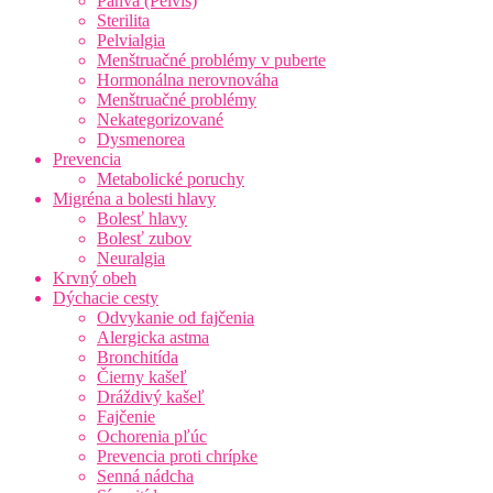
Panva (Pelvis)
Sterilita
Pelvialgia
Menštruačné problémy v puberte
Hormonálna nerovnováha
Menštruačné problémy
Nekategorizované
Dysmenorea
Prevencia
Metabolické poruchy
Migréna a bolesti hlavy
Bolesť hlavy
Bolesť zubov
Neuralgia
Krvný obeh
Dýchacie cesty
Odvykanie od fajčenia
Alergicka astma
Bronchitída
Čierny kašeľ
Dráždivý kašeľ
Fajčenie
Ochorenia pľúc
Prevencia proti chrípke
Senná nádcha