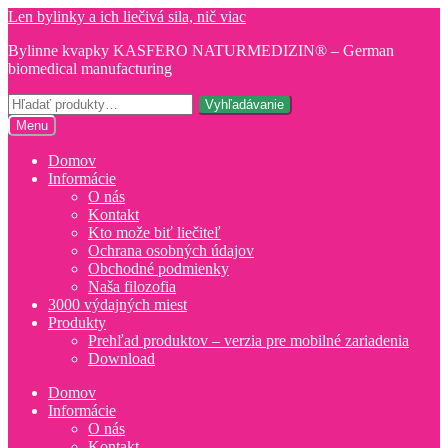
Preskočiť
Preskočiť
Len bylinky a ich liečivá sila, nič viac
na
na
Bylinne kvapky KASFERO NATURMEDIZIN® – German
navigáciu
obsah
biomedical manufacturing
Hľadať:
Vyhľadávanie
Menu
Domov
Informácie
O nás
Kontakt
Kto može biť liečiteľ
Ochrana osobných údajov
Obchodné podmienky
Naša filozofia
3000 výdajných miest
Produkty
Prehľad produktov – verzia pre mobilné zariadenia
Download
Domov
Informácie
O nás
Kontakt