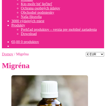
Kto može biť liečiteľ
Ochrana osobných údajov
Obchodné podmienky
Naša filozofia
3000 výdajných miest
Produkty
Prehľad produktov – verzia pre mobilné zariadenia
Download
€
0,00
0 produktov
Domov
/
Migréna
Migréna