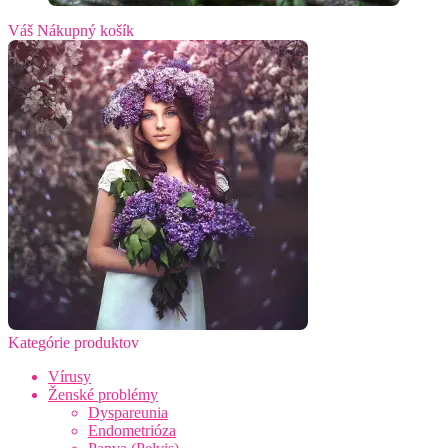
Váš Nákupný košík
Kategórie produktov
Vírusy
Ženské problémy
Dyspareunia
Endometrióza