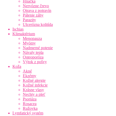
Hnačka
Nervózne črevo
Otrava z potravín
Pálenie záhy
Parazity
Ulcerózna kolitída
Ischias
Klimaktérium
Menopauza
Myómy
Nadmerné potenie
Návaly tepla
Osteoporóza
Výtok z pošvy
Koža
Akné
Ekzémy
Kožné alergie
Kožné infekcie
Krásne vlasy
Nechty a pleť
Psoriáza
Rosacea
Ružovka
Lymfatický systém