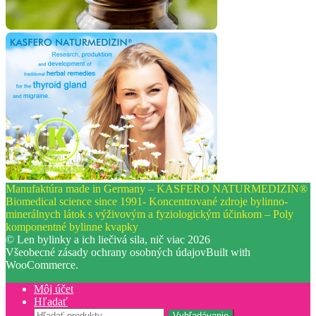
Manufaktúra made in Germany – KASFERO NATURMEDIZIN®
Biomedical science since 1991- Koncentrované zdroje bylinno-
minerálnych látok s výživovým a fyziologickým účinkom – Poly
komponentné bylinne kvapky
© Len bylinky a ich liečivá sila, nič viac 2026
Všeobecné zásady ochrany osobných údajov
Built with
WooCommerce
.
Môj účet
Hľadať
Hľadať:
Vyhľadávanie