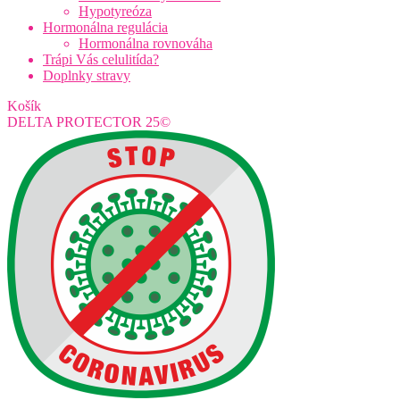
Hypotyreóza
Hormonálna regulácia
Hormonálna rovnováha
Trápi Vás celulitída?
Doplnky stravy
Košík
DELTA PROTECTOR 25©