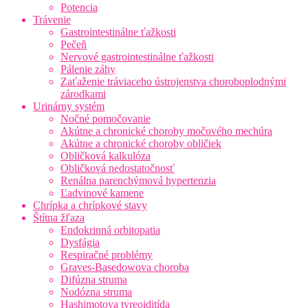
Potencia
Trávenie
Gastrointestinálne ťažkosti
Pečeň
Nervové gastrointestinálne ťažkosti
Pálenie záhy
Zaťaženie tráviaceho ústrojenstva choroboplodnými
zárodkami
Urinárny systém
Nočné pomočovanie
Akútne a chronické choroby močového mechúra
Akútne a chronické choroby obličiek
Obličková kalkulóza
Obličková nedostatočnosť
Renálna parenchýmová hypertenzia
Ľadvinové kamene
Chrípka a chrípkové stavy
Štítna žľaza
Endokrinná orbitopatia
Dysfágia
Respiračné problémy
Graves-Basedowova choroba
Difúzna struma
Nodózna struma
Hashimotova tyreoiditída