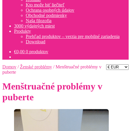
Kto može biť liečiteľ
Ochrana osobných údajov
Obchodné podmienky
Naša filozofia
3000 výdajných miest
Produkty
Prehľad produktov – verzia pre mobilné zariadenia
Download
€
0,00
0 produktov
Domov
/
Ženské problémy
/
Menštruačné problémy v
puberte
Menštruačné problémy v
puberte