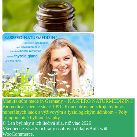
Manufaktúra made in Germany – KASFERO NATURMEDIZIN®
Biomedical science since 1991- Koncentrované zdroje bylinno-
minerálnych látok s výživovým a fyziologickým účinkom – Poly
komponentné bylinne kvapky
© Len bylinky a ich liečivá sila, nič viac 2026
Všeobecné zásady ochrany osobných údajov
Built with
WooCommerce
.