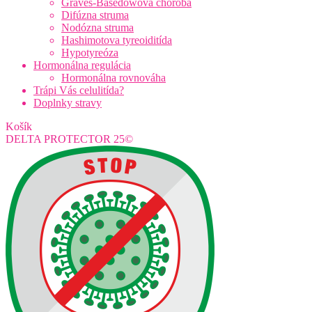
Graves-Basedowova choroba
Difúzna struma
Nodózna struma
Hashimotova tyreoiditída
Hypotyreóza
Hormonálna regulácia
Hormonálna rovnováha
Trápi Vás celulitída?
Doplnky stravy
Košík
DELTA PROTECTOR 25©