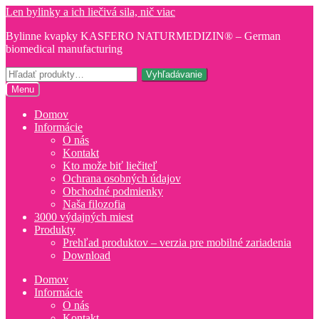
Preskočiť
Preskočiť
Len bylinky a ich liečivá sila, nič viac
na
na
Bylinne kvapky KASFERO NATURMEDIZIN® – German
navigáciu
obsah
biomedical manufacturing
Hľadať:
Vyhľadávanie
Menu
Domov
Informácie
O nás
Kontakt
Kto može biť liečiteľ
Ochrana osobných údajov
Obchodné podmienky
Naša filozofia
3000 výdajných miest
Produkty
Prehľad produktov – verzia pre mobilné zariadenia
Download
Domov
Informácie
O nás
Kontakt