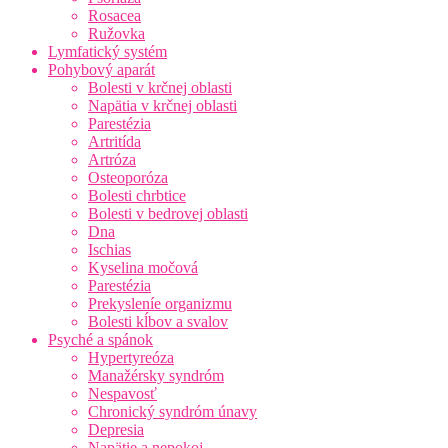
Rosacea
Ružovka
Lymfatický systém
Pohybový aparát
Bolesti v krčnej oblasti
Napätia v krčnej oblasti
Parestézia
Artritída
Artróza
Osteoporóza
Bolesti chrbtice
Bolesti v bedrovej oblasti
Dna
Ischias
Kyselina močová
Parestézia
Prekysleníe organizmu
Bolesti kĺbov a svalov
Psyché a spánok
Hypertyreóza
Manažérsky syndróm
Nespavosť
Chronický syndróm únavy
Depresia
Napätie a nepokoj