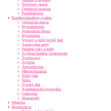
Nervózny strach
Orgánová neuróza
Podráždenosť
Kardiovaskulárny systém
Chronická únava
Hypomenorea
Nedostatok železa
Hypotenzia
Vysoký a nízky krvný tlak
Aneuryzma aorty
Studené ruky a nohy
Zvýšená hladina cholesterolu
Tvorba krvi
Arytmia
Ateroskleróza
Mikrocirkulácia
Nízky tlak
Srdce
Vysoký tlak
Acidobázická rovnováha
Cukrovka
Hemoroidy
Migréna
Regenerácia