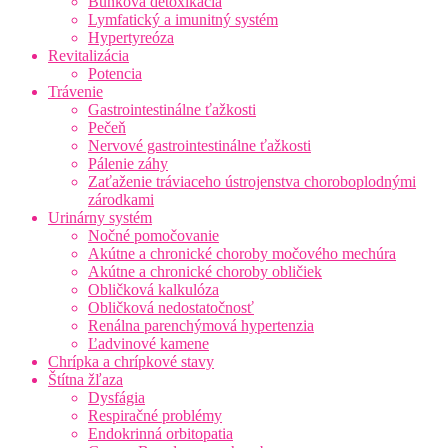
Bunková detoxikácia
Lymfatický a imunitný systém
Hypertyreóza
Revitalizácia
Potencia
Trávenie
Gastrointestinálne ťažkosti
Pečeň
Nervové gastrointestinálne ťažkosti
Pálenie záhy
Zaťaženie tráviaceho ústrojenstva choroboplodnými
zárodkami
Urinárny systém
Nočné pomočovanie
Akútne a chronické choroby močového mechúra
Akútne a chronické choroby obličiek
Obličková kalkulóza
Obličková nedostatočnosť
Renálna parenchýmová hypertenzia
Ľadvinové kamene
Chrípka a chrípkové stavy
Štítna žľaza
Dysfágia
Respiračné problémy
Endokrinná orbitopatia