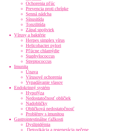
Ochorenia pľúc
Prevencia proti chrípke
Senná nádcha
Sínusitída
Tonzilitída
Zápal spojiviek
Vírusy a baktérie
Herpes simplex vírus
Helicobacter pylori
Pľúcne chlamýdie
Staphylococcus
Streptococcus
Imunita
Únava
Vírusové ochorenia
Vypadávanie vlasov
Endokrinný systém
Hypofýza
Nedostatočnosť obličiek
Nadobličky
Obličková nedostatočnosť
Problémy s imunitou
Gastrointestinálne ťažkosti
Dyslipidémia
Detoxikácia a regenerácia pečene