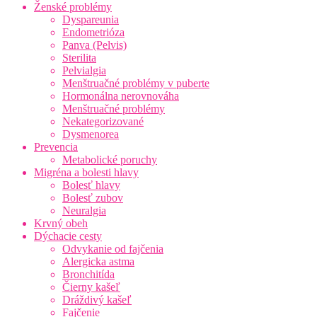
Ženské problémy
Dyspareunia
Endometrióza
Panva (Pelvis)
Sterilita
Pelvialgia
Menštruačné problémy v puberte
Hormonálna nerovnováha
Menštruačné problémy
Nekategorizované
Dysmenorea
Prevencia
Metabolické poruchy
Migréna a bolesti hlavy
Bolesť hlavy
Bolesť zubov
Neuralgia
Krvný obeh
Dýchacie cesty
Odvykanie od fajčenia
Alergicka astma
Bronchitída
Čierny kašeľ
Dráždivý kašeľ
Fajčenie