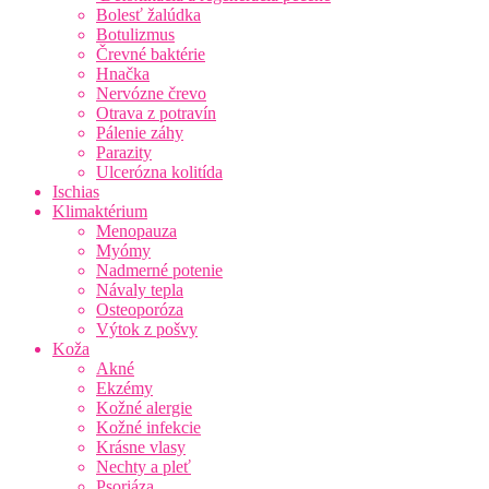
Bolesť žalúdka
Botulizmus
Črevné baktérie
Hnačka
Nervózne črevo
Otrava z potravín
Pálenie záhy
Parazity
Ulcerózna kolitída
Ischias
Klimaktérium
Menopauza
Myómy
Nadmerné potenie
Návaly tepla
Osteoporóza
Výtok z pošvy
Koža
Akné
Ekzémy
Kožné alergie
Kožné infekcie
Krásne vlasy
Nechty a pleť
Psoriáza