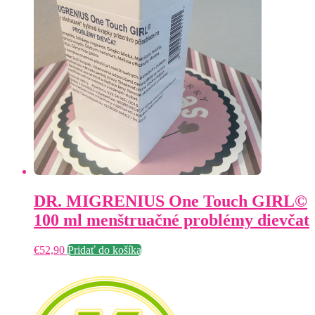
DR. MIGRENIUS One Touch GIRL©
100 ml menštruačné problémy dievčat
€
52,90
Pridať do košíka