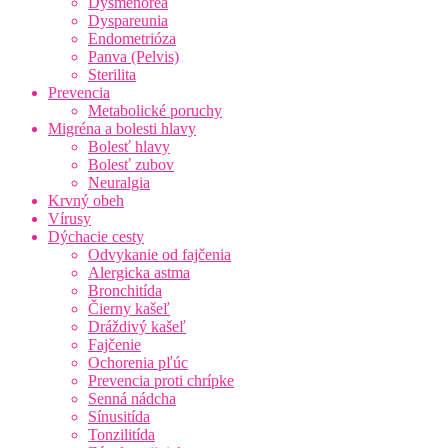
Dysmenorea
Dyspareunia
Endometrióza
Panva (Pelvis)
Sterilita
Prevencia
Metabolické poruchy
Migréna a bolesti hlavy
Bolesť hlavy
Bolesť zubov
Neuralgia
Krvný obeh
Vírusy
Dýchacie cesty
Odvykanie od fajčenia
Alergicka astma
Bronchitída
Čierny kašeľ
Dráždivý kašeľ
Fajčenie
Ochorenia pľúc
Prevencia proti chrípke
Senná nádcha
Sínusitída
Tonzilitída