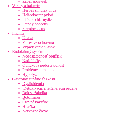
Zápal spojiviek
Vírusy a baktérie
Herpes simplex vírus
Helicobacter pylori
Pľúcne chlamýdie
Staphylococcus
Streptococcus
Imunita
Únava
Vírusové ochorenia
Vypadávanie vlasov
Endokrinný systém
Nedostatočnosť obličiek
Nadobličky
Obličková nedostatočnosť
Problémy s imunitou
Hypofýza
Gastrointestinálne ťažkosti
Dyslipidémia
Detoxikácia a regenerácia pečene
Bolesť žalúdka
Botulizmus
Črevné baktérie
Hnačka
Nervózne črevo