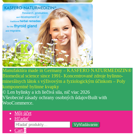
Manufaktúra made in Germany – KASFERO NATURMEDIZIN®
Biomedical science since 1991- Koncentrované zdroje bylinno-
minerálnych látok s výživovým a fyziologickým účinkom – Poly
komponentné bylinne kvapky
© Len bylinky a ich liečivá sila, nič viac 2026
Všeobecné zásady ochrany osobných údajov
Built with
WooCommerce
.
Môj účet
Hľadať
Hľadať:
Vyhľadávanie
Cart
0