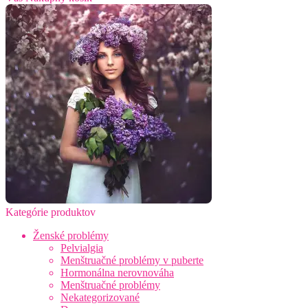
Kategórie produktov
Ženské problémy
Pelvialgia
Menštruačné problémy v puberte
Hormonálna nerovnováha
Menštruačné problémy
Nekategorizované