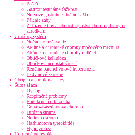
Pečeň
Gastrointestinálne ťažkosti
Nervové gastrointestinálne ťažkosti
Pálenie záhy
Zaťaženie tráviaceho ústrojenstva choroboplodnými
zárodkami
Urinárny systém
Nočné pomočovanie
Akútne a chronické choroby močového mechúra
Akútne a chronické choroby obličiek
Obličková kalkulóza
Obličková nedostatočnosť
Renálna parenchýmová hypertenzia
Ľadvinové kamene
Chrípka a chrípkové stavy
Štítna žľaza
Dysfágia
Respiračné problémy
Endokrinná orbitopatia
Graves-Basedowova choroba
Difúzna struma
Nodózna struma
Hashimotova tyreoiditída
Hypotyreóza
Hormonálna regulácia