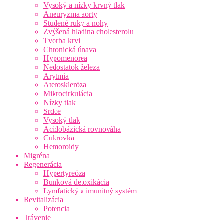
Vysoký a nízky krvný tlak
Aneuryzma aorty
Studené ruky a nohy
Zvýšená hladina cholesterolu
Tvorba krvi
Chronická únava
Hypomenorea
Nedostatok železa
Arytmia
Ateroskleróza
Mikrocirkulácia
Nízky tlak
Srdce
Vysoký tlak
Acidobázická rovnováha
Cukrovka
Hemoroidy
Migréna
Regenerácia
Hypertyreóza
Bunková detoxikácia
Lymfatický a imunitný systém
Revitalizácia
Potencia
Trávenie