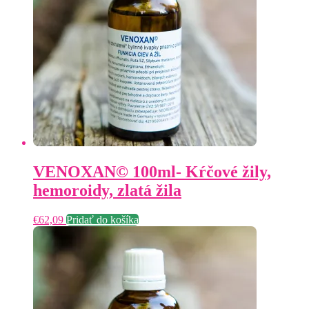
VENOXAN© 100ml- Kŕčové žily,
hemoroidy, zlatá žila
€
62,09
Pridať do košíka