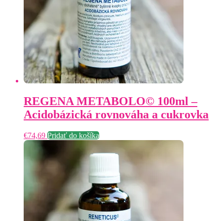
REGENA METABOLO© 100ml –
Acidobázická rovnováha a cukrovka
€
74,69
Pridať do košíka