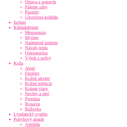
Otrava z potravín
Pálenie záhy
Parazity
Ulcerózna kolitída
Ischias
Klimaktérium
Menopauza
Myómy
Nadmerné potenie
Návaly tepla
Osteoporóza
Výtok z pošvy
Koža
Akné
Ekzémy
Kožné alergie
Kožné infekcie
Krásne vlasy
Nechty a pleť
Psoriáza
Rosacea
Ružovka
Lymfatický systém
Pohybový aparát
Artritída