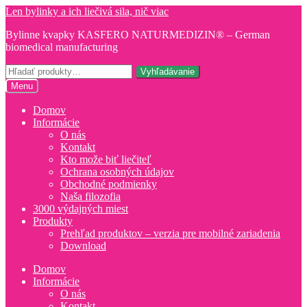
Preskočiť
Preskočiť
Len bylinky a ich liečivá sila, nič viac
na
na
Bylinne kvapky KASFERO NATURMEDIZIN® – German
navigáciu
obsah
biomedical manufacturing
Hľadať:
Vyhľadávanie
Menu
Domov
Informácie
O nás
Kontakt
Kto može biť liečiteľ
Ochrana osobných údajov
Obchodné podmienky
Naša filozofia
3000 výdajných miest
Produkty
Prehľad produktov – verzia pre mobilné zariadenia
Download
Domov
Informácie
O nás
Kontakt