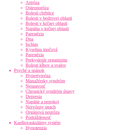
Artróza
Osteoporóza
Bolesti chrbtice
Bolesti v bedrovej oblasti
Bolesti v krčnej oblasti
Napätia v krčnej oblasti
Parestézia
Dna
Ischias
Kyselina močová
Parestézia
Prekysleníe organizmu
Bolesti kĺbov a svalov
Psyché a spánok
Hypertyreóza
Manažérsky syndróm
Nespavosť
Chronický syndróm únavy
Depresia
Napätie a nepokoj
Nervózny strach
Orgánová neuróza
Podráždenosť
Kardiovaskulárny systém
Hypotenzia