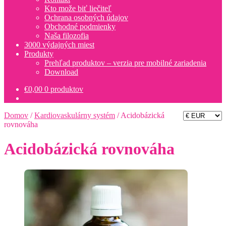
Kto može biť liečiteľ
Ochrana osobných údajov
Obchodné podmienky
Naša filozofia
3000 výdajných miest
Produkty
Prehľad produktov – verzia pre mobilné zariadenia
Download
€
0,00
0 produktov
Domov
/
Kardiovaskulárny systém
/
Acidobázická
rovnováha
Acidobázická rovnováha