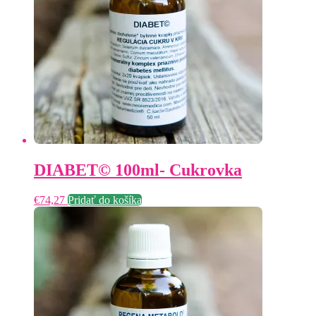
DIABET© 100ml- Cukrovka
€
74,27
Pridať do košíka