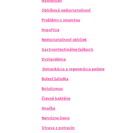
Nadobličky
Obličková nedostatočnosť
Problémy s imunitou
Hypofýza
Nedostatočnosť obličiek
Gastrointestinálne ťažkosti
Dyslipidémia
Detoxikácia a regenerácia pečene
Bolesť žalúdka
Botulizmus
Črevné baktérie
Hnačka
Nervózne črevo
Otrava z potravín