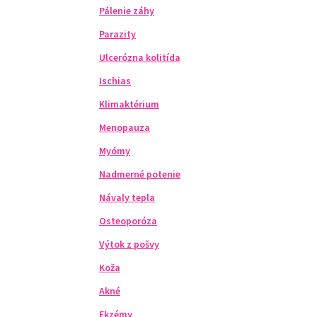
Pálenie záhy
Parazity
Ulcerózna kolitída
Ischias
Klimaktérium
Menopauza
Myómy
Nadmerné potenie
Návaly tepla
Osteoporóza
Výtok z pošvy
Koža
Akné
Ekzémy