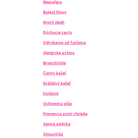
Neuralgia
Bolesť hlavy
Krvný obeh
Dýchacie cesty
Odvykanie od fajčenia
Alergicka astma
Bronchitída
Čierny kašeľ
Dráždivý kašeľ
Fajčenie
Ochorenia pľúc
Prevencia proti chrípke
Senná nádcha
Sínusitída