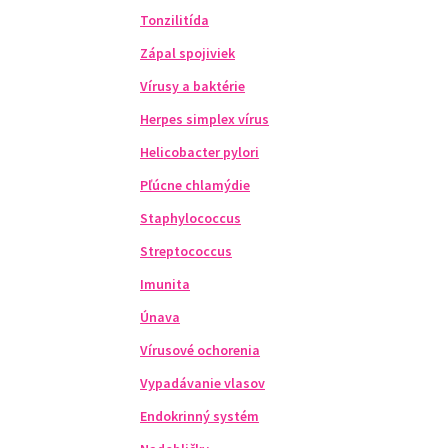
Tonzilitída
Zápal spojiviek
Vírusy a baktérie
Herpes simplex vírus
Helicobacter pylori
Pľúcne chlamýdie
Staphylococcus
Streptococcus
Imunita
Únava
Vírusové ochorenia
Vypadávanie vlasov
Endokrinný systém