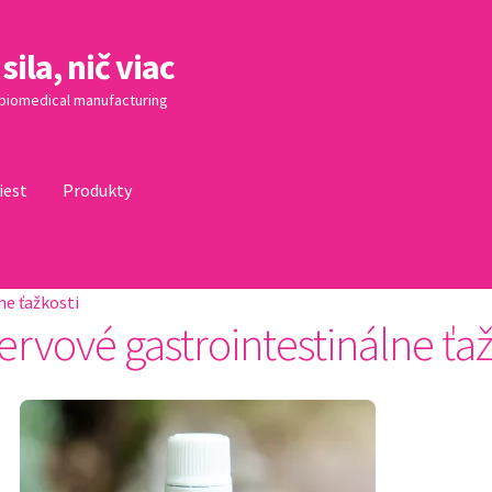
sila, nič viac
biomedical manufacturing
iest
Produkty
ne ťažkosti
ervové gastrointestinálne ťaž