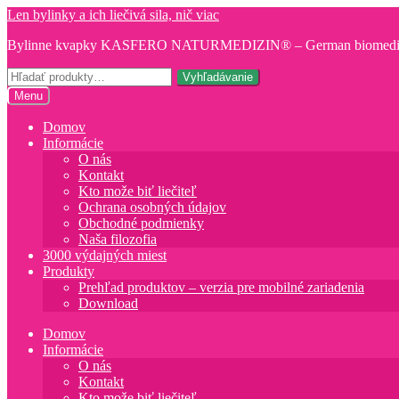
Preskočiť
Preskočiť
Len bylinky a ich liečivá sila, nič viac
na
na
Bylinne kvapky KASFERO NATURMEDIZIN® – German biomedica
navigáciu
obsah
Hľadať:
Vyhľadávanie
Menu
Domov
Informácie
O nás
Kontakt
Kto može biť liečiteľ
Ochrana osobných údajov
Obchodné podmienky
Naša filozofia
3000 výdajných miest
Produkty
Prehľad produktov – verzia pre mobilné zariadenia
Download
Domov
Informácie
O nás
Kontakt
Kto može biť liečiteľ