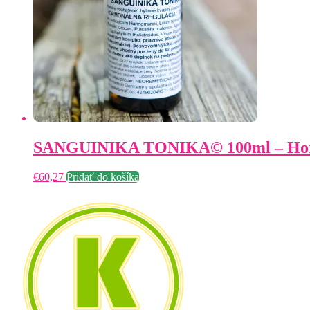
SANGUINIKA TONIKA© 100ml – Hor
€
60,27
Pridať do košíka