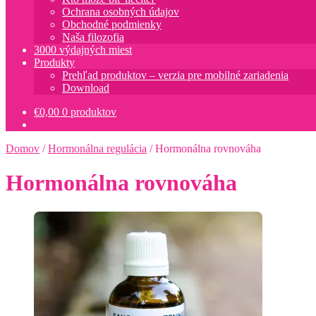
Ochrana osobných údajov
Obchodné podmienky
Naša filozofia
3000 výdajných miest
Produkty
Prehľad produktov – verzia pre mobilné zariadenia
Download
€
0,00
0 produktov
Domov
/
Hormonálna regulácia
/
Hormonálna rovnováha
Hormonálna rovnováha