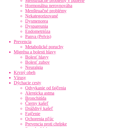
Menštruačné problémy v puberte
Hormonálna nerovnováha
Menštruačné problémy
Nekategorizované
Dysmenorea
Dyspareunia
Endometrióza
Panva (Pelvis)
Prevencia
Metabolické poruchy
Migréna a bolesti hlavy
Bolesť hlavy
Bolesť zubov
Neuralgia
Krvný obeh
Vírusy
Dýchacie cesty
Odvykanie od fajčenia
Alergicka astma
Bronchitída
Čierny kašeľ
Dráždivý kašeľ
Fajčenie
Ochorenia pľúc
Prevencia proti chrípke