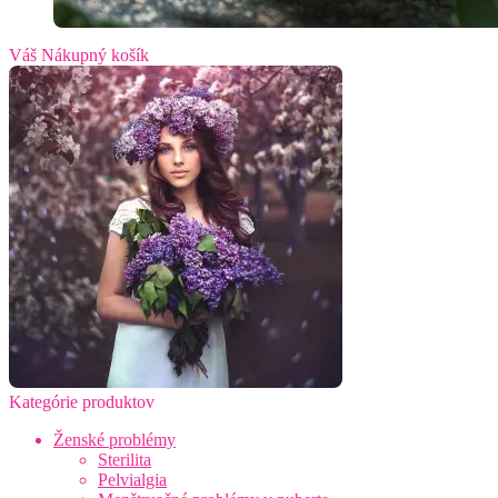
Váš Nákupný košík
Kategórie produktov
Ženské problémy
Sterilita
Pelvialgia