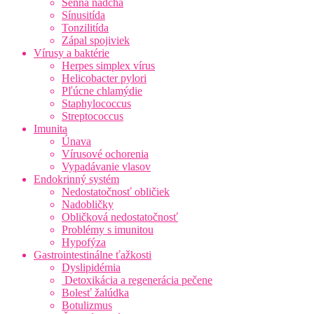
Senná nádcha
Sínusitída
Tonzilitída
Zápal spojiviek
Vírusy a baktérie
Herpes simplex vírus
Helicobacter pylori
Pľúcne chlamýdie
Staphylococcus
Streptococcus
Imunita
Únava
Vírusové ochorenia
Vypadávanie vlasov
Endokrinný systém
Nedostatočnosť obličiek
Nadobličky
Obličková nedostatočnosť
Problémy s imunitou
Hypofýza
Gastrointestinálne ťažkosti
Dyslipidémia
Detoxikácia a regenerácia pečene
Bolesť žalúdka
Botulizmus